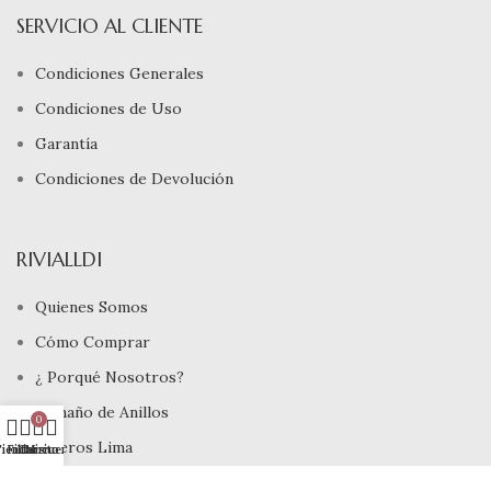
SERVICIO AL CLIENTE
Condiciones Generales
Condiciones de Uso
Garantía
Condiciones de Devolución
RIVIALLDI
Quienes Somos
Cómo Comprar
¿ Porqué Nosotros?
Tamaño de Anillos
0
Joyeros Lima
ienda
Filtros
Carrito
Mi cuenta