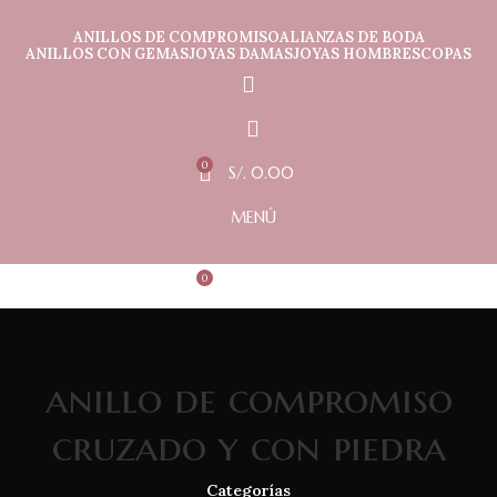
ANILLOS DE COMPROMISO
ALIANZAS DE BODA
ANILLOS CON GEMAS
JOYAS DAMAS
JOYAS HOMBRES
COPAS
0
S/.
0.00
MENÚ
0
S/.
0.00
anillo de compromiso
cruzado y con piedra
Categorías