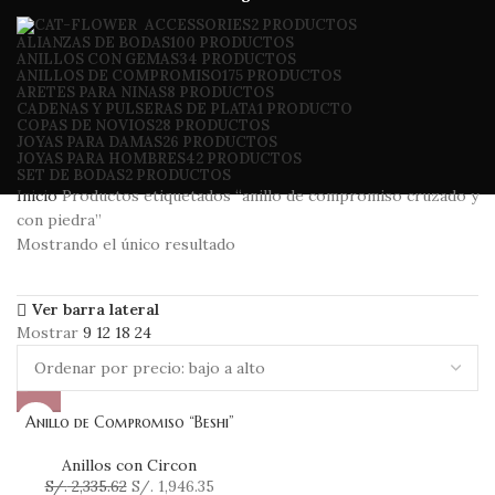
ACCESSORIES
2 PRODUCTOS
ALIANZAS DE BODAS
100 PRODUCTOS
ANILLOS CON GEMAS
34 PRODUCTOS
ANILLOS DE COMPROMISO
175 PRODUCTOS
ARETES PARA NINAS
8 PRODUCTOS
CADENAS Y PULSERAS DE PLATA
1 PRODUCTO
COPAS DE NOVIOS
28 PRODUCTOS
JOYAS PARA DAMAS
26 PRODUCTOS
JOYAS PARA HOMBRES
42 PRODUCTOS
SET DE BODAS
2 PRODUCTOS
Inicio
Productos etiquetados “anillo de compromiso cruzado y
con piedra”
Mostrando el único resultado
Ver barra lateral
Mostrar
9
12
18
24
Anillo de Compromiso “Beshi”
Anillos con Circon
S/.
2,335.62
S/.
1,946.35