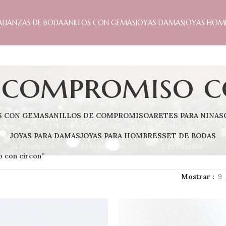
ALIANZAS DE BODA
ANILLOS CON GEMAS
JOYAS DAMAS
JOYAS HOM
e compromiso c
S CON GEMAS
ANILLOS DE COMPROMISO
ARETES PARA NINAS
ctos
175 Productos
8 Productos
JOYAS PARA DAMAS
JOYAS PARA HOMBRES
SET DE BODAS
26 Productos
42 Productos
2 Productos
o con circon”
Mostrar
9