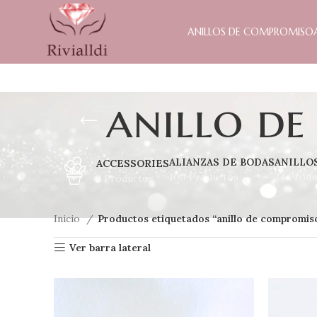
ANILLOS DE COMPROMISO
anillo d
ALIANZAS DE BODAS
ANILLO
ACCESSORIES
100 Productos
34 Produ
2 Productos
Inicio
Productos etiquetados “anillo de compromis
Ver barra lateral