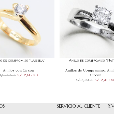
lo de compromiso “Guisella”
Anillo de compromiso “Nata
ONAR OPCIONES
SELECCIONAR OPCIONES
Anillos con Circon
Anillos de Compromiso
,
Anil
S/.
2,147.80
Circon
S/.
2,577.35
S/.
2,319.8
S/.
2,783.76
OS
SERVICIO AL CLIENTE
RI