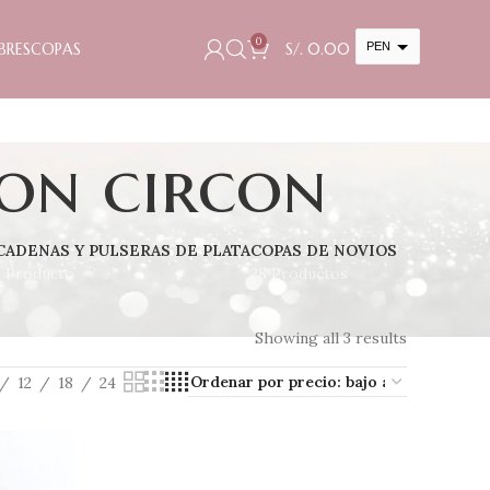
0
BRES
COPAS
S/.
0.00
PEN
USD
cambiar la tasa y esta descripción a los valores correctos
on circon
CADENAS Y PULSERAS DE PLATA
COPAS DE NOVIOS
1 Producto
28 Productos
Showing all 3 results
12
18
24