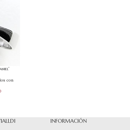
niel”
los con
0
VIALLDI
INFORMACIÓN