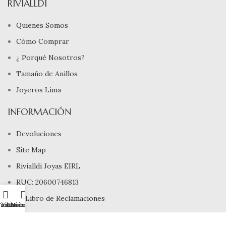
RIVIALLDI
Quienes Somos
Cómo Comprar
¿ Porqué Nosotros?
Tamaño de Anillos
Joyeros Lima
INFORMACIÓN
Devoluciones
Site Map
Rivialldi Joyas EIRL
RUC: 20600746813
Libro de Reclamaciones
ienda
Filtros
Carrito
Mi cuenta
Copyright © 2025, Rivialldi Joyas E.I.R.L., Todos los Derechos