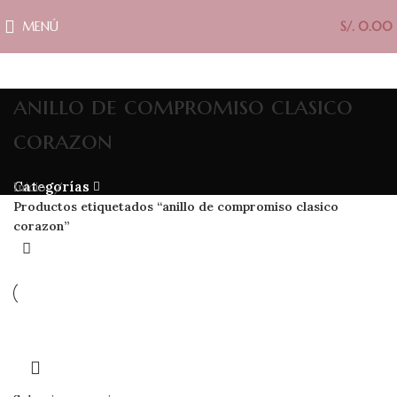
MENÚ
S/.
0.00
anillo de compromiso clasico
corazon
Categorías
Inicio
Productos etiquetados “anillo de compromiso clasico
corazon”