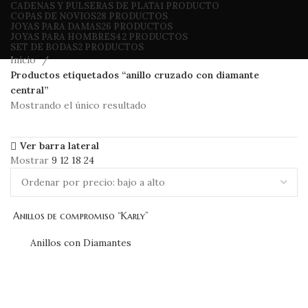
CADENAS Y PULSERAS DE PLATA
1 PRODUCTO
COPAS DE NOVIOS
28 PRODUCTOS
JOYAS PARA DAMAS
26 PRODUCTOS
JOYAS PARA HOMBRES
42 PRODUCTOS
SET DE BODAS
2 PRODUCTOS
Inicio
Productos etiquetados “anillo cruzado con diamante
central”
Mostrando el único resultado
Ver barra lateral
Mostrar
9
12
18
24
Anillos de compromiso “Karly”
Anillos con Diamantes