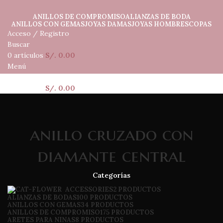
ANILLOS DE COMPROMISO
ALIANZAS DE BODA
ANILLOS CON GEMAS
JOYAS DAMAS
JOYAS HOMBRES
COPAS
Acceso / Registro
Buscar
0
artículos
S/.
0.00
Menú
0
artículos
S/.
0.00
anillo cruzado con
diamante central
Categorías
ACCESSORIES
2 PRODUCTOS
ALIANZAS DE BODAS
100 PRODUCTOS
ANILLOS CON GEMAS
34 PRODUCTOS
ANILLOS DE COMPROMISO
175 PRODUCTOS
ARETES PARA NINAS
8 PRODUCTOS