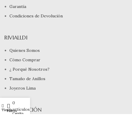
Garantía
Condiciones de Devolución
RIVIALLDI
Quienes Somos
Cómo Comprar
¿ Porqué Nosotros?
Tamaño de Anillos
Joyeros Lima
0
Mi cuenta
INFORMACIÓN
artículos
Tienda
Filtros
Carrito
Devoluciones
Site Map