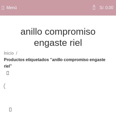
0
Menú
S/.
0.00
anillo compromiso
engaste riel
Categorías
Inicio
Productos etiquetados “anillo compromiso engaste
riel”