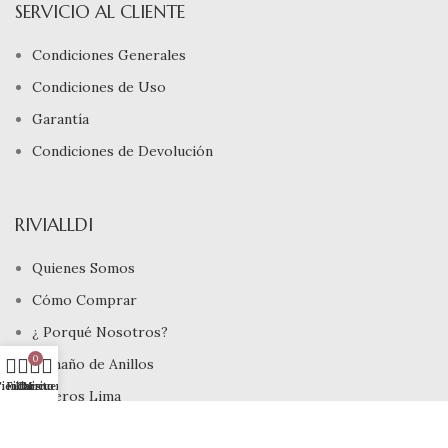
SERVICIO AL CLIENTE
Condiciones Generales
Condiciones de Uso
Garantía
Condiciones de Devolución
RIVIALLDI
Quienes Somos
Cómo Comprar
¿ Porqué Nosotros?
0
Tamaño de Anillos
ienda
Filtros
Carrito
Mi cuenta
Joyeros Lima