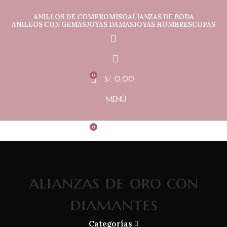
ANILLOS DE COMPROMISO
ALIANZAS DE BODA
ANILLOS CON GEMAS
JOYAS DAMAS
JOYAS HOMBRES
COPAS
0
S/.
0.00
MENÚ
0
S/.
0.00
alianzas de oro con
diamantes
Categorías