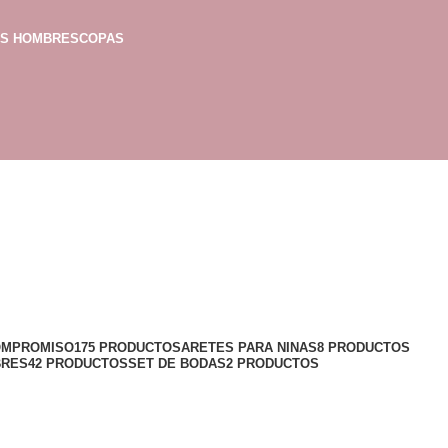
AS HOMBRES
COPAS
OMPROMISO
175 PRODUCTOS
ARETES PARA NINAS
8 PRODUCTOS
BRES
42 PRODUCTOS
SET DE BODAS
2 PRODUCTOS