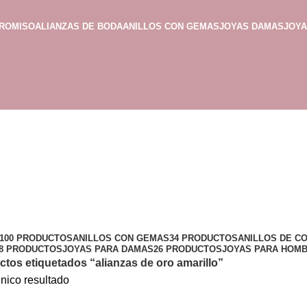
PROMISO
ALIANZAS DE BODA
ANILLOS CON GEMAS
JOYAS DAMAS
JOY
100 PRODUCTOS
ANILLOS CON GEMAS
34 PRODUCTOS
ANILLOS DE C
8 PRODUCTOS
JOYAS PARA DAMAS
26 PRODUCTOS
JOYAS PARA HOM
tos etiquetados “alianzas de oro amarillo”
nico resultado