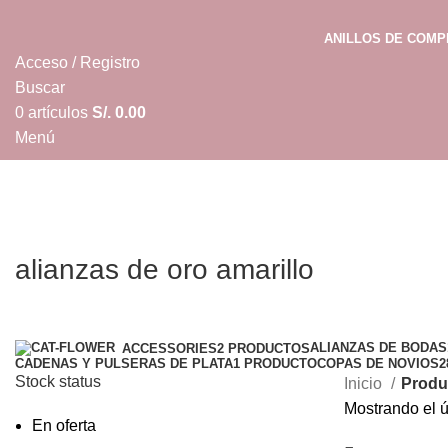
ANILLOS DE COM
Acceso / Registro
Buscar
0
artículos
S/.
0.00
Menú
0
artículos
S/.
0.00
alianzas de oro amarillo
Categorías
ALIANZAS DE BODAS
ACCESSORIES
2 PRODUCTOS
CADENAS Y PULSERAS DE PLATA
1 PRODUCTO
COPAS DE NOVIOS
2
Stock status
Inicio
Produc
Mostrando el ú
En oferta