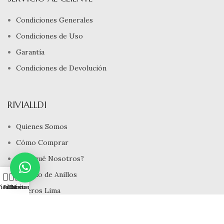
Condiciones Generales
Condiciones de Uso
Garantía
Condiciones de Devolución
RIVIALLDI
Quienes Somos
Cómo Comprar
¿ Porqué Nosotros?
Tamaño de Anillos
0
ienda
Filtros
Carrito
Mi cuenta
Joyeros Lima