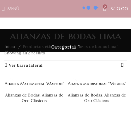
0
MENÚ
S/.
0.00
alianzas de bodas lima
Inicio
Productos etiquetados “alianzas de bodas lima”
Categorías
Showing all 2 results
Ver barra lateral
Alianza Matrimonial “Maryori”
Alianza matrimonial “Melania”
Alianzas de Bodas
,
Alianzas de
Alianzas de Bodas
,
Alianzas de
Oro Clásicos
Oro Clásicos