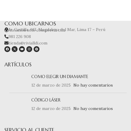
COMO UBICARNOS
Jr. Castilla 443, Magdalena del Mar, Lima 17 – Perú
Atención solo con previa cita
981 226 908
tienda@rivialldi.com
ARTÍCULOS
COMO ELEGIR UN DIAMANTE
12 de marzo de 2025
No hay comentarios
CÓDIGO LÁSER
12 de marzo de 2025
No hay comentarios
SERVICIO AL CLIENTE