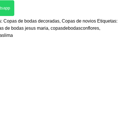
atsapp
s:
Copas de bodas decoradas
,
Copas de novios
Etiquetas:
as de bodas jesus maria
,
copasdebodasconflores
,
aslima