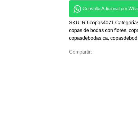
Consulta Adicional por Wh
SKU:
RJ-copas4071
Categoría
copas de bodas con flores
,
cop
copasdebodasica
,
copasdebod
Compartir: