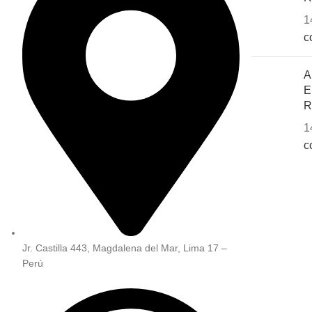
1
c
A
E
R
1
c
Jr. Castilla 443, Magdalena del Mar, Lima 17 –
Perú