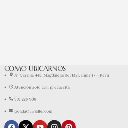
Sel
An
c
“C
Ani
COMO UBICARNOS
Jr. Castilla 443, Magdalena del Mar, Lima 17 – Perú
Atención solo con previa cita
981 226 908
tienda@rivialldi.com