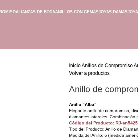
PROMISO
ALIANZAS DE BODA
ANILLOS CON GEMAS
JOYAS DAMAS
JOY
Inicio
Anillos de Compromiso
A
Volver a productos
Anillo de comprom
Anillo “Alba”
Elegante anillo de compromiso, dis
diamantes laterales. Combinación pe
Código del Producto: RJ-an542
Tipo del Producto: Anillo de Diama
Medida del Anillo: 6 (medida ameri