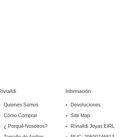
Rivialldi
Información
Quienes Somos
Devoluciones
Cómo Comprar
Site Map
¿ Porqué Nosotros?
Rivialldi Joyas EIRL
Tamaño de Anillos
RUC: 20600746813