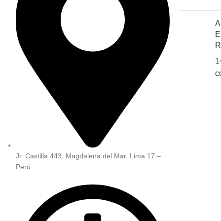
A
E
R
1
c
Jr. Castilla 443, Magdalena del Mar, Lima 17 –
Perú