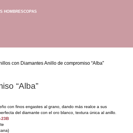
AS HOMBRES
COPAS
nillos con Diamantes
Anillo de compromiso “Alba”
iso “Alba”
eño con finos engastes al grano, dando más realce a sus
rfecta del diamante con el oro blanco, textura única al anillo.
5-23B
nte
cana)