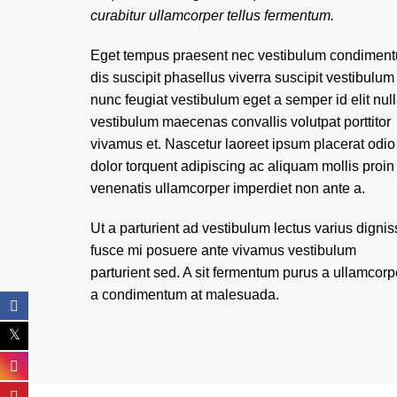
curabitur ullamcorper tellus fermentum.
Eget tempus praesent nec vestibulum condimen
dis suscipit phasellus viverra suscipit vestibulum
nunc feugiat vestibulum eget a semper id elit nul
vestibulum maecenas convallis volutpat porttitor
vivamus et. Nascetur laoreet ipsum placerat odio
dolor torquent adipiscing ac aliquam mollis proin
venenatis ullamcorper imperdiet non ante a.
Ut a parturient ad vestibulum lectus varius digni
fusce mi posuere ante vivamus vestibulum
parturient sed. A sit fermentum purus a ullamcorp
a condimentum at malesuada.