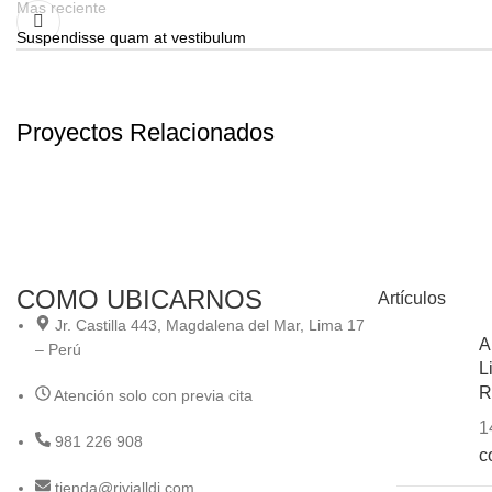
Mas reciente
Suspendisse quam at vestibulum
Proyectos Relacionados
Furniture
A lacus bibendum pulvinar
COMO UBICARNOS
Artículos
Jr. Castilla 443, Magdalena del Mar, Lima 17
A
– Perú
L
R
Atención solo con previa cita
1
981 226 908
c
tienda@rivialldi.com