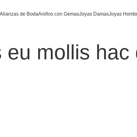
Alianzas de Boda
Anillos con Gemas
Joyas Damas
Joyas Homb
 eu mollis hac 