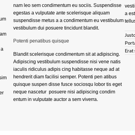
nam leo sem condimentum eu sociis. Suspendisse
vest
egestas a vulputate ante scelerisque aliquam
a es
tum
suspendisse metus a a condimentum eu vestibulum
tellu
vestibulum dui posuere tincidunt blandit.
lam
Justo
Potenti penatibus quisque
Port
 a
Erat 
Blandit scelerisque condimentum sit at adipiscing.
Adipiscing vestibulum suspendisse nisi vene natis
iaculis ridiculus adipis cing habitasse neque ad at
hendrerit diam facilisi semper. Potenti pen atibus
ssim
quisque suspen disse fusce sociosqu lobor tis eget
neque nascetur posuere nisi adipiscing condim
er
entum in vulputate auctor a sem viverra.