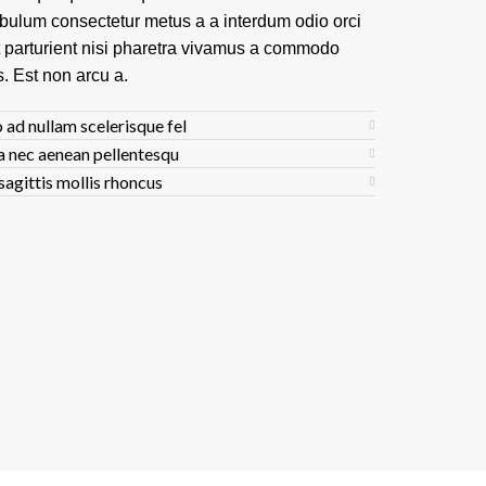
ibulum consectetur metus a a interdum odio orci
t parturient nisi pharetra vivamus a commodo
s. Est non arcu a.
 ad nullam scelerisque fel
a nec aenean pellentesqu
sagittis mollis rhoncus