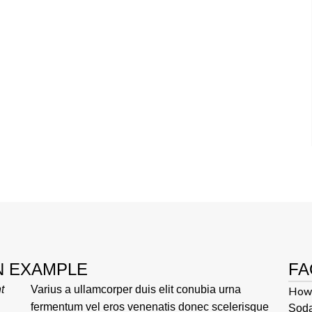
N EXAMPLE
FA
t
Varius a ullamcorper duis elit conubia urna
How 
fermentum vel eros venenatis donec scelerisque
Soda