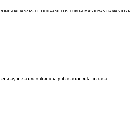
PROMISO
ALIANZAS DE BODA
ANILLOS CON GEMAS
JOYAS DAMAS
JOY
queda ayude a encontrar una publicación relacionada.