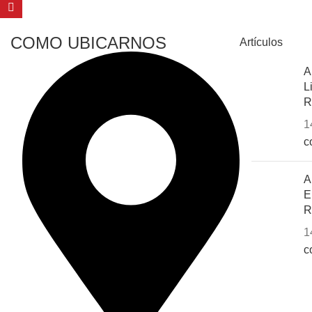
COMO UBICARNOS
Artículos
A
L
R
1
c
A
E
R
1
c