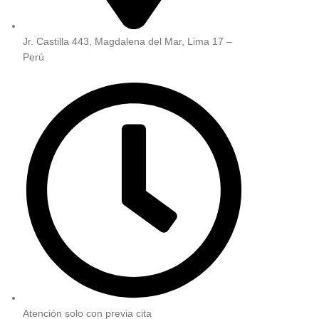
Jr. Castilla 443, Magdalena del Mar, Lima 17 –
Perú
Atención solo con previa cita