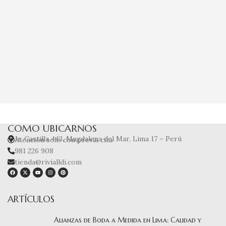
C
Cade
COMO UBICARNOS
Jr. Castilla 443, Magdalena del Mar, Lima 17 – Perú
Atención solo con previa cita
981 226 908
tienda@rivialldi.com
ARTÍCULOS
Alianzas de Boda a Medida en Lima: Calidad y