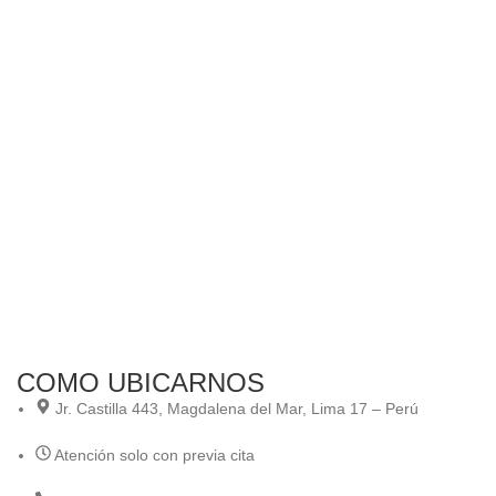
Aña
Ar
“A
Ani
par
S/.
7
COMO UBICARNOS
Jr. Castilla 443, Magdalena del Mar, Lima 17 – Perú
Atención solo con previa cita