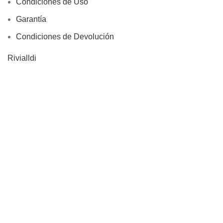
Condiciones de Uso
Garantía
Condiciones de Devolución
Rivialldi
Quienes Somos
Cómo Comprar
¿ Porqué Nosotros?
Tamaño de Anillos
Joyeros Lima
Información
Devoluciones
Site Map