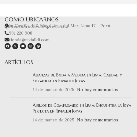
COMO UBICARNOS
Jr. Castilla 443, Magdalena del Mar, Lima 17 – Perú
Atención solo con previa cita
981 226 908
tienda@rivialldi.com
ARTÍCULOS
Alianzas de Boda a Medida en Lima: Calidad y
Elegancia en Rivialldi Joyas
14 de marzo de 2025
No hay comentarios
Anillos de Compromiso en Lima: Encuentra la Joya
Perfecta en Rivialldi Joyas
14 de marzo de 2025
No hay comentarios