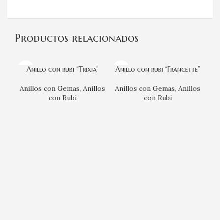
Productos relacionados
Anillo con rubi “Trixia”
Anillo con rubi “Francette”
Anillos con Gemas
,
Anillos
Anillos con Gemas
,
Anillos
con Rubí
con Rubí
An
An