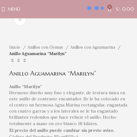
0
MENÚ
S/.
0.00
Clic para ampliar
Inicio
Anillos con Gemas
Anillos con Aguamarina
Anillo Aguamarina “Marilyn”
Anillo Aguamarina “Marilyn”
Anillo “Marilyn”
Hermoso diseño muy fino y elegante, de textura única en
este anillo de contraste encantador. Se le ha colocado en
el centro un hermosa Agua Marina rectangular, engastada
con cuatro garras y a los laterales se le ha engastado
brillantes redondos que hace relucir el anillo. Hecho
totalmente a mano en oro blanco 18 kilates.
El precio del anillo puede cambiar sin previo aviso.
Código del Producto: RJ-an8131-A