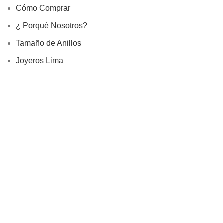
Cómo Comprar
¿ Porqué Nosotros?
Tamaño de Anillos
Joyeros Lima
Información
Devoluciones
Site Map
Rivialldi Joyas EIRL
RUC: 20600746813
Libro de Reclamaciones